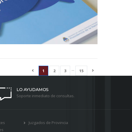
...
1
2
3
15
LO AYUDAMOS
Soporte inmediato de consultas.
tes
Juzgados de Provincia
es