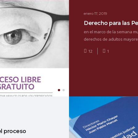
enero 17, 2019
Derecho para las P
en el marco de la semana mun
derechos de adultos mayore
12
1
el proceso