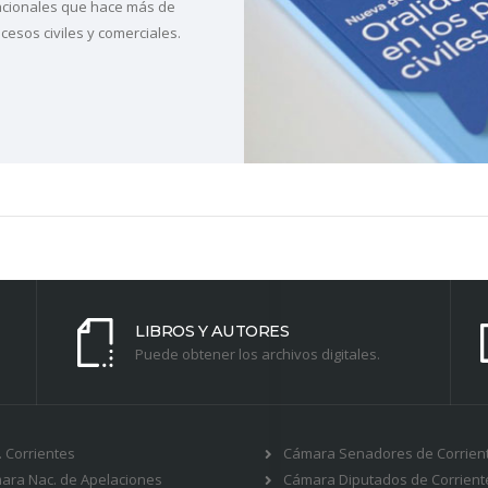
acionales que hace más de
cesos civiles y comerciales.
LIBROS Y AUTORES
Puede obtener los archivos digitales.
J. Corrientes
Cámara Senadores de Corrien
ara Nac. de Apelaciones
Cámara Diputados de Corrient