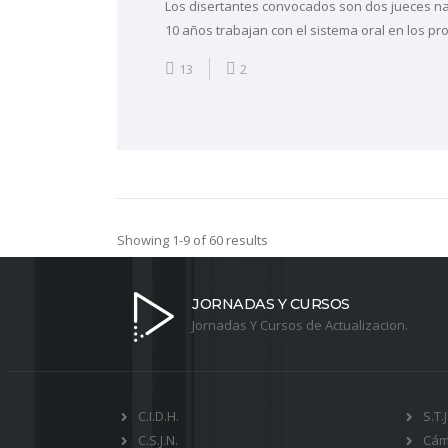
Los disertantes convocados son dos jueces n
10 años trabajan con el sistema oral en los pro
13
2
Showing 1-9 of 60 results
JORNADAS Y CURSOS
Jornadas Y Cursos de Actualizacion.
C.I.D.H.
S.T.
C.S.J.N.
Cám